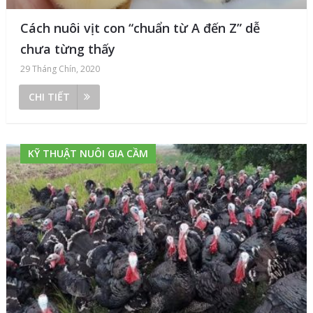
Cách nuôi vịt con “chuẩn từ A đến Z” dễ
chưa từng thấy
29 Tháng Chín, 2020
CHI TIẾT
KỸ THUẬT NUÔI GIA CẦM