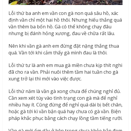
Lỗi thứ ba anh em vần con gà non quá sâu hồ, xác
định vần chỉ một hai hồ thôi. Nhưng hiếu thắng quá
vần thêm ba bốn hồ. Gà có thể không chạy đâu
nhưng bị đánh hỏng xương, đau về chữa rất lâu.
Nên khi vần gà anh em đừng đặt nặng thắng thua
quá. Vần tới khi cảm thấy gà mình đau là thôi.
Lỗi thứ tư là anh em mua gà miền chưa kịp thít nghi
đã cho ra vần. Phải nuôi thêm tầm hai tuần cho gà
xung trở lại thì mới vào việc được.
Lỗi thứ năm là vần gà xong chưa để chúng nghỉ đủ.
Cần xem xét tùy vào tình trạng con gà mà để nghỉ
nhiều hay ít. Cũng đừng để nghỉ quá dài bị bết chân,
hoặc gà tới kì vần bận quá hay chưa có gà vần. Biện
pháp khắc phục bằng cách chạy lồng tầm tiếng rưỡi.
Vần gà mới ốm dậy ở bên trong chưa khỏe hẳn đem