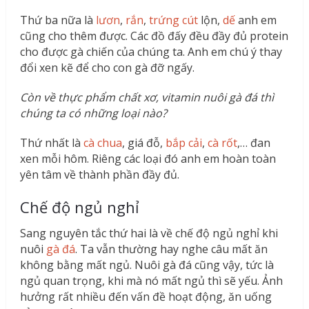
Thứ ba nữa là
lươn
,
rắn
,
trứng cút
lộn,
dế
anh em
cũng cho thêm được. Các đồ đấy đều đầy đủ protein
cho được gà chiến của chúng ta. Anh em chú ý thay
đổi xen kẽ để cho con gà đỡ ngấy.
Còn về thực phẩm chất xơ, vitamin nuôi gà đá thì
chúng ta có những loại nào?
Thứ nhất là
cà chua
, giá đỗ,
bắp cải
,
cà rốt
,… đan
xen mỗi hôm. Riêng các loại đó anh em hoàn toàn
yên tâm về thành phần đầy đủ.
Chế độ ngủ nghỉ
Sang nguyên tắc thứ hai là về chế độ ngủ nghỉ khi
nuôi
gà đá
. Ta vẫn thường hay nghe câu mất ăn
không bằng mất ngủ. Nuôi gà đá cũng vậy, tức là
ngủ quan trọng, khi mà nó mất ngủ thì sẽ yếu. Ảnh
hưởng rất nhiều đến vấn đề hoạt động, ăn uống