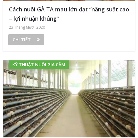
Cách nuôi GÀ TA mau lớn đạt “năng suất cao
– lợi nhuận khủng”
23 Tháng Mười, 2020
CHI TIẾT
KỸ THUẬT NUÔI GIA CẦM