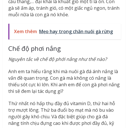
cầu thang,… đại khái là khuất gió một tí là ổn. Con
gà sẽ ấm áp, tránh gió, có một giấc ngủ ngon, tránh
muỗi nữa là con gà nó khỏe.
Xem thêm
Mẹo hay trong chăn nuôi gà rừng
Chế độ phơi nắng
Nguyên tắc về chế độ phới nắng như thế nào?
Anh em ta hiểu rằng khi mà nuôi gà đá ánh nắng là
vấn đề quan trọng. Con gà mà không có nắng là
thiếu sót cực kì lớn. Khi anh em để con gà phơi nắng
thì sẽ đem lại tác dụng gì?
Thứ nhất nó hấp thụ đầy đủ vitamin D, thứ hai hỗ
trợ mượt lông. Thứ ba đuổi bọ mạt mà nó bu vào
người gây khó chịu. Và đặc biệt giúp cho gà đá
nâng tính chịu đựng cao khi được phơi đầy đủ, kỹ