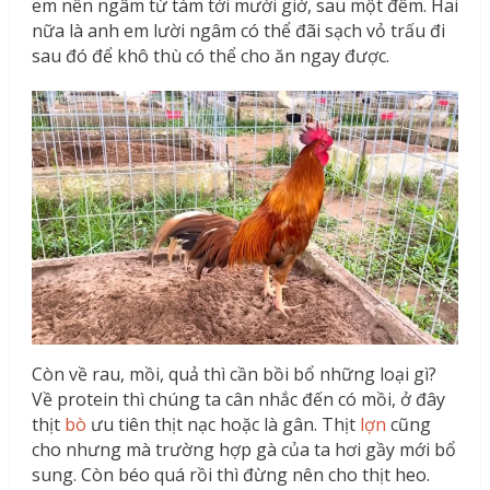
em nên ngâm từ tám tới mười giờ, sau một đêm. Hai
nữa là anh em lười ngâm có thể đãi sạch vỏ trấu đi
sau đó để khô thù có thể cho ăn ngay được.
Còn về rau, mồi, quả thì cần bồi bổ những loại gì?
Về protein thì chúng ta cân nhắc đến có mồi, ở đây
thịt
bò
ưu tiên thịt nạc hoặc là gân. Thịt
lợn
cũng
cho nhưng mà trường hợp gà của ta hơi gầy mới bổ
sung. Còn béo quá rồi thì đừng nên cho thịt heo.