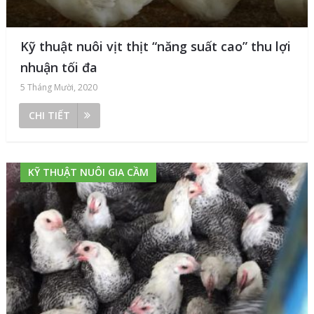
Kỹ thuật nuôi vịt thịt “năng suất cao” thu lợi
nhuận tối đa
5 Tháng Mười, 2020
CHI TIẾT
KỸ THUẬT NUÔI GIA CẦM