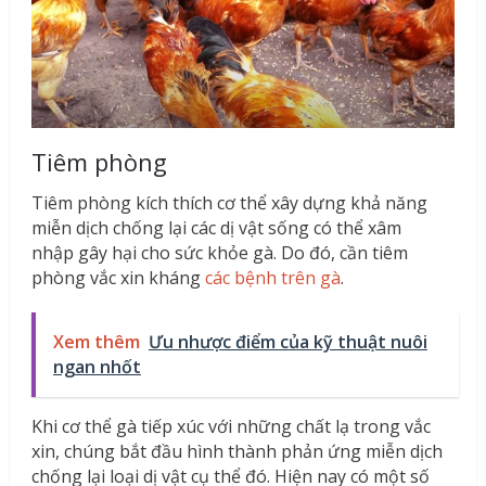
Tiêm phòng
Tiêm phòng kích thích cơ thể xây dựng khả năng
miễn dịch chống lại các dị vật sống có thể xâm
nhập gây hại cho sức khỏe gà. Do đó, cần tiêm
phòng vắc xin kháng
các bệnh trên gà
.
Xem thêm
Ưu nhược điểm của kỹ thuật nuôi
ngan nhốt
Khi cơ thể gà tiếp xúc với những chất lạ trong vắc
xin, chúng bắt đầu hình thành phản ứng miễn dịch
chống lại loại dị vật cụ thể đó. Hiện nay có một số