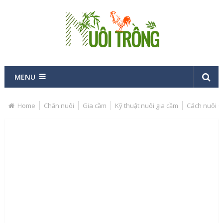
MENU
Home
Chăn nuôi
Gia cầm
Kỹ thuật nuôi gia cầm
Cách nuôi G