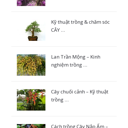
Kỹ thuật trồng & chăm sóc
CÂY …
Lan Trần Mộng – Kinh
nghiệm trồng …
Cây chuối cảnh – Kỹ thuật
trồng …
Cách trồng Cây Nắp Ấm –