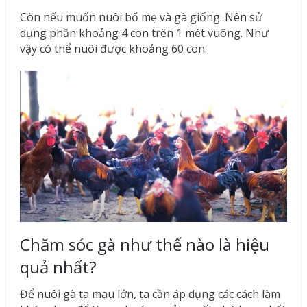
Còn nếu muốn nuôi bố mẹ và gà giống. Nên sử
dụng phần khoảng 4 con trên 1 mét vuông. Như
vậy có thể nuôi được khoảng 60 con.
Chăm sóc gà như thế nào là hiệu
quả nhất?
Để nuôi gà ta mau lớn, ta cần áp dụng các cách làm