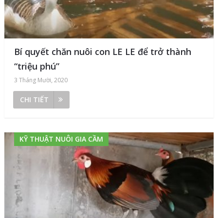
Bí quyết chăn nuôi con LE LE để trở thành
“triệu phú”
3 Tháng Mười, 2020
CHI TIẾT
KỸ THUẬT NUÔI GIA CẦM