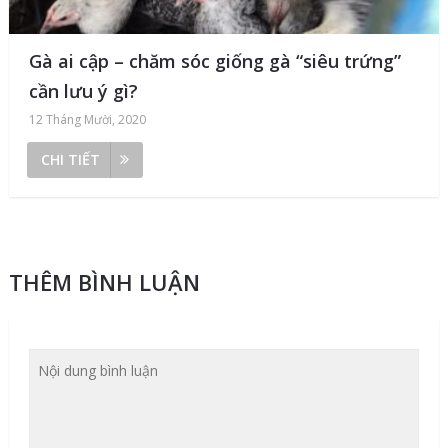
Gà ai cập – chăm sóc giống gà “siêu trứng”
cần lưu ý gì?
12 Tháng Mười, 2020
CHI TIẾT
THÊM BÌNH LUẬN