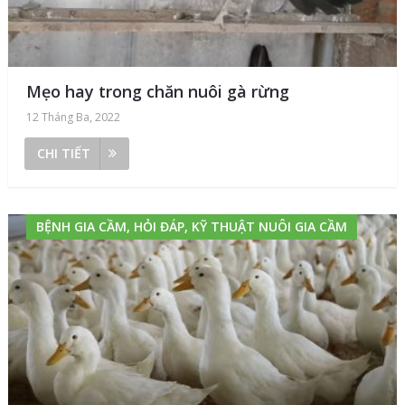
Mẹo hay trong chăn nuôi gà rừng
12 Tháng Ba, 2022
CHI TIẾT
BỆNH GIA CẦM, HỎI ĐÁP, KỸ THUẬT NUÔI GIA CẦM