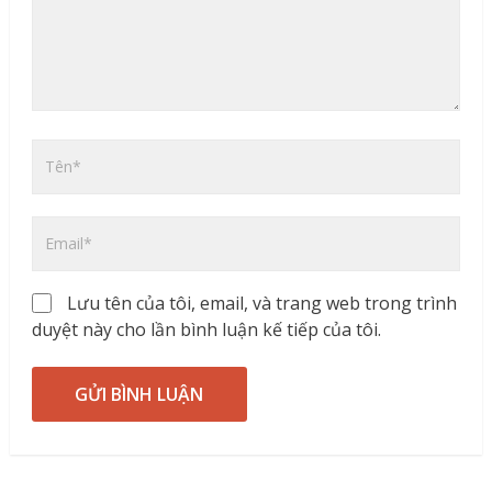
Lưu tên của tôi, email, và trang web trong trình
duyệt này cho lần bình luận kế tiếp của tôi.