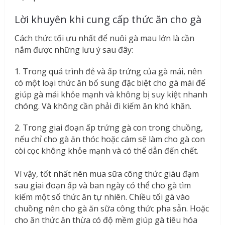
Lời khuyên khi cung cấp thức ăn cho gà
Cách thức tối ưu nhất để nuôi gà mau lớn là cần
nắm được những lưu ý sau đây:
1. Trong quá trình đẻ và ấp trứng của gà mái, nên
có một loại thức ăn bổ sung đặc biệt cho gà mái để
giúp gà mái khỏe mạnh và không bị suy kiệt nhanh
chóng. Và không cần phải đi kiếm ăn khó khăn.
2. Trong giai đoạn ấp trứng gà con trong chuồng,
nếu chỉ cho gà ăn thóc hoặc cám sẽ làm cho gà con
còi cọc không khỏe mạnh và có thể dẫn đến chết.
Vì vậy, tốt nhất nên mua sữa công thức giàu đạm
sau giai đoạn ấp và ban ngày có thể cho gà tìm
kiếm một số thức ăn tự nhiên. Chiều tối gà vào
chuồng nên cho gà ăn sữa công thức pha sẵn. Hoặc
cho ăn thức ăn thừa có độ mềm giúp gà tiêu hóa