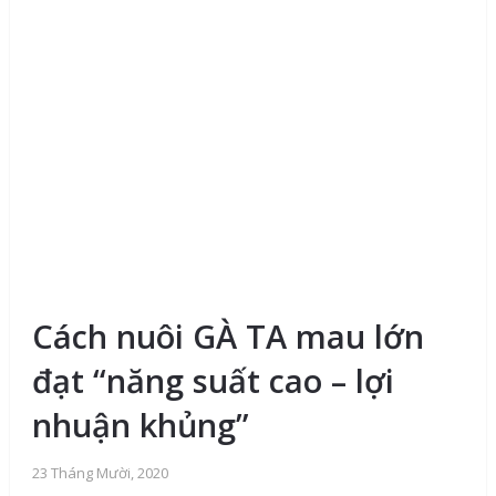
Cách nuôi GÀ TA mau lớn
đạt “năng suất cao – lợi
nhuận khủng”
23 Tháng Mười, 2020