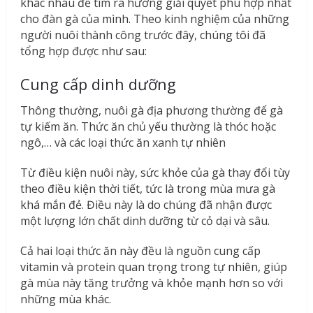
khác nhau để tìm ra hướng giải quyết phù hợp nhất
cho đàn gà của mình. Theo kinh nghiệm của những
người nuôi thành công trước đây, chúng tôi đã
tổng hợp được như sau:
Cung cấp dinh dưỡng
Thông thường, nuôi gà địa phương thường để gà
tự kiếm ăn. Thức ăn chủ yếu thường là thóc hoặc
ngô,… và các loại thức ăn xanh tự nhiên
Từ điều kiện nuôi này, sức khỏe của gà thay đổi tùy
theo điều kiện thời tiết, tức là trong mùa mưa gà
khá mắn đẻ. Điều này là do chúng đã nhận được
một lượng lớn chất dinh dưỡng từ cỏ dại và sâu.
Cả hai loại thức ăn này đều là nguồn cung cấp
vitamin và protein quan trọng trong tự nhiên, giúp
gà mùa này tăng trưởng và khỏe mạnh hơn so với
những mùa khác.