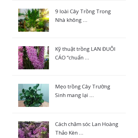
9 loài Cây Trồng Trong
Nhà không …
Kỹ thuật trồng LAN ĐUÔI
CÁO “chuẩn …
Mẹo trồng Cây Trường
Sinh mang lại …
Cách chăm sóc Lan Hoàng
Thảo Kèn …