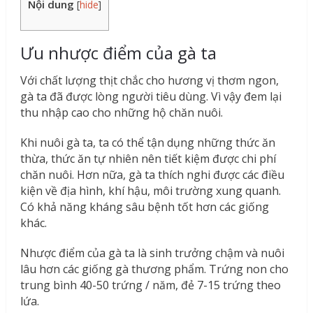
Nội dung
[
hide
]
Ưu nhược điểm của gà ta
Với chất lượng thịt chắc cho hương vị thơm ngon,
gà ta đã được lòng người tiêu dùng. Vì vậy đem lại
thu nhập cao cho những hộ chăn nuôi.
Khi nuôi gà ta, ta có thể tận dụng những thức ăn
thừa, thức ăn tự nhiên nên tiết kiệm được chi phí
chăn nuôi. Hơn nữa, gà ta thích nghi được các điều
kiện về địa hình, khí hậu, môi trường xung quanh.
Có khả năng kháng sâu bệnh tốt hơn các giống
khác.
Nhược điểm của gà ta là sinh trưởng chậm và nuôi
lâu hơn các giống gà thương phẩm. Trứng non cho
trung bình 40-50 trứng / năm, đẻ 7-15 trứng theo
lứa.