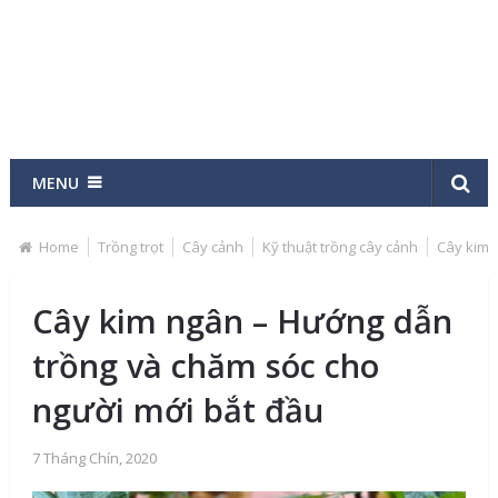
MENU
Home
Trồng trọt
Cây cảnh
Kỹ thuật trồng cây cảnh
Cây kim 
Cây kim ngân – Hướng dẫn
trồng và chăm sóc cho
người mới bắt đầu
7 Tháng Chín, 2020