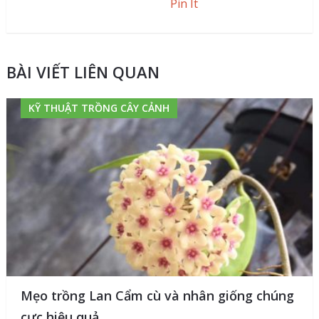
Pin It
BÀI VIẾT LIÊN QUAN
KỸ THUẬT TRỒNG CÂY CẢNH
Mẹo trồng Lan Cẩm cù và nhân giống chúng
cực hiệu quả