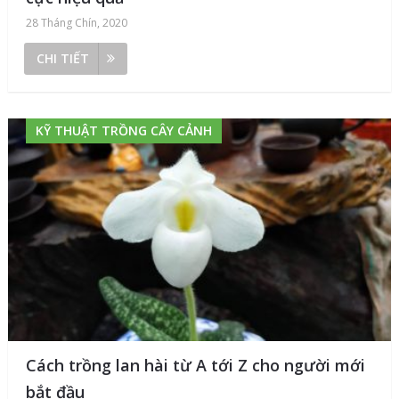
28 Tháng Chín, 2020
CHI TIẾT
KỸ THUẬT TRỒNG CÂY CẢNH
Cách trồng lan hài từ A tới Z cho người mới
bắt đầu