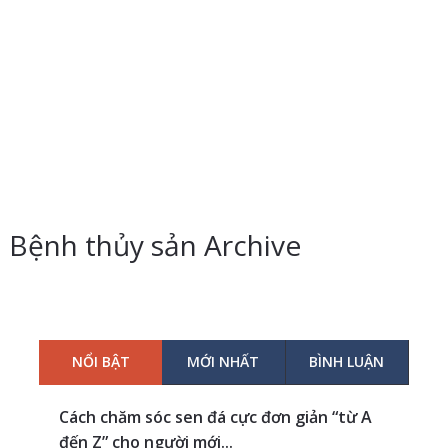
Bệnh thủy sản Archive
NỔI BẬT
MỚI NHẤT
BÌNH LUẬN
Cách chăm sóc sen đá cực đơn giản “từ A
đến Z” cho người mới...