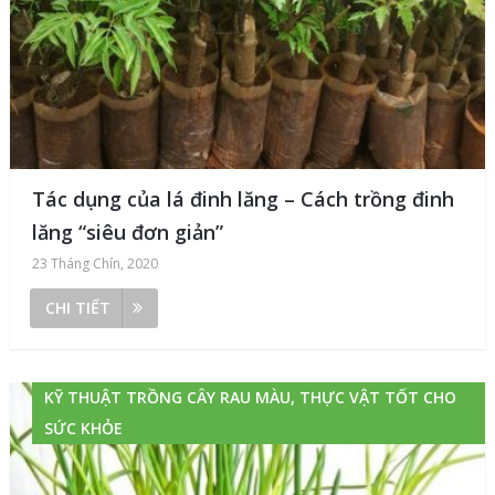
Tác dụng của lá đinh lăng – Cách trồng đinh
lăng “siêu đơn giản”
23 Tháng Chín, 2020
CHI TIẾT
KỸ THUẬT TRỒNG CÂY RAU MÀU, THỰC VẬT TỐT CHO
SỨC KHỎE