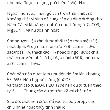
như mía được sử dụng phổ biến ở Việt Nam.
Ngoài mùn cưa, mùn gỗ cần trộn thêm một số
khoáng chất vi sinh để cung cấp đủ dinh dưỡng cho
Nấm. Các vi khoáng tự nhiên như: bột ngô, CaCO
3
,
MgSO
4
,…. và nước sinh hoạt.
Các nguyên liệu cần được phối trộn theo một tỉ lệ
nhất định. Ví dụ như: mùn cưa 78%, cám mì 20%,
sacaroza 1%, thạch cao 1% hoặc õi ngô (được chia
thành các viên nhỏ cỡ hạt đậu nành) 50%, mùn cưa
35%, cám mì 15%,..
Chất nền nền được làm ướt đến độ ẩm lên khoảng
55–65%. Hỗn hợp vôi sống (CaCO
3
)
và thạch cao (CaSO
4
. H
2
O) (2%) nên được tuân theo
tỷ lệ 1: 1. Chúng cần được trộn kỹ với chất nền.
Sau đó, chất nền được đổ vào túi polypropylene
chịu nhiệt hoặc thủy tinh chai lọ.