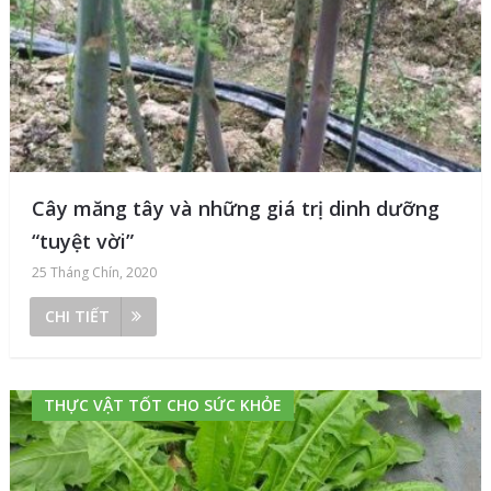
Cây măng tây và những giá trị dinh dưỡng
“tuyệt vời”
25 Tháng Chín, 2020
CHI TIẾT
THỰC VẬT TỐT CHO SỨC KHỎE