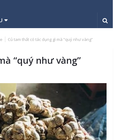
U
ỏe
Củ tam thất có tác dụng gì mà “quý như vàng”
 mà “quý như vàng”