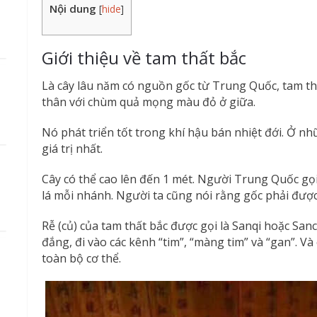
Nội dung
[
hide
]
Giới thiệu về tam thất bắc
Là cây lâu năm có nguồn gốc từ Trung Quốc, tam t
thân với chùm quả mọng màu đỏ ở giữa.
Nó phát triển tốt trong khí hậu bán nhiệt đới. Ở n
giá trị nhất.
Cây có thể cao lên đến 1 mét. Người Trung Quốc gọi 
lá mỗi nhánh. Người ta cũng nói rằng gốc phải đượ
Rễ (củ) của tam thất bắc được gọi là Sanqi hoặc Sanc
đắng, đi vào các kênh “tim”, “màng tim” và “gan”. V
toàn bộ cơ thể.