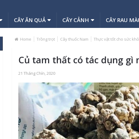
CÂY ĂN QUẢ
CÂY CẢNH
CÂY RAU MÀ
Home
Trồng trọt
Cây thuốc Nam
Thực vật tốt cho sức kh
Củ tam thất có tác dụng gì
21 Tháng Chín, 2020