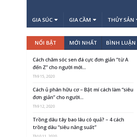
GIA SÚC
GIA CẦM
THỦY SẢN
NỔI BẬT
MỚI NHẤT
BÌNH LUẬN
Cách chăm sóc sen đá cực đơn giản “từ A
đến Z” cho người mới...
Th9 15, 2020
Cách ủ phân hữu cơ – Bật mí cách làm “siêu
đơn giản” cho người...
Th9 12, 2020
Trồng dâu tây bao lâu có quả? – 4 cách
trồng dâu “siêu năng suất”
Th10 11, 2020