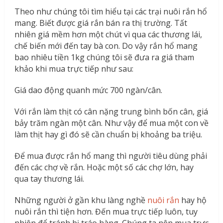
Theo như chúng tôi tìm hiểu tại các trại nuôi rắn hổ
mang. Biết được giá rắn bán ra thị trường. Tất
nhiên giá mềm hơn một chút vì qua các thương lái,
chế biến mới đến tay bà con. Do vậy rắn hổ mang
bao nhiêu tiền 1kg chúng tôi sẽ đưa ra giá tham
khảo khi mua trực tiếp như sau:
Giá dao động quanh mức 700 ngàn/cân.
Với rắn làm thịt có cân nặng trung bình bốn cân, giá
bảy trăm ngàn một cân. Như vậy để mua một con về
làm thịt hay gì đó sẽ cần chuẩn bị khoảng ba triệu.
Để mua được rắn hổ mang thì người tiêu dùng phải
đến các chợ về rắn. Hoặc một số các chợ lớn, hay
qua tay thương lái.
Những người ở gần khu làng nghề
nuôi rắn
hay hộ
nuôi rắn thì tiện hơn. Đến mua trực tiếp luôn, tuy
nhiên để tránh bị tráo hàng. Chúng ta nên mua trực