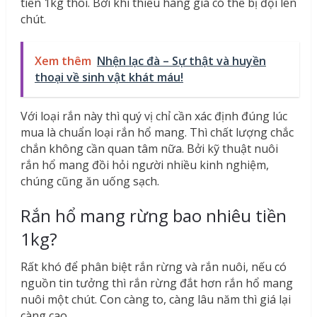
tiền 1kg thôi. Bởi khi thiếu hàng giá có thể bị đội lên
chút.
Xem thêm
Nhện lạc đà – Sự thật và huyền
thoại về sinh vật khát máu!
Với loại rắn này thì quý vị chỉ cần xác định đúng lúc
mua là chuẩn loại rắn hổ mang. Thì chất lượng chắc
chắn không cần quan tâm nữa. Bởi kỹ thuật nuôi
rắn hổ mang đồi hỏi người nhiều kinh nghiệm,
chúng cũng ăn uống sạch.
Rắn hổ mang rừng bao nhiêu tiền
1kg?
Rất khó để phân biệt rắn rừng và rắn nuôi, nếu có
nguồn tin tưởng thì rắn rừng đắt hơn rắn hổ mang
nuôi một chút. Con càng to, càng lâu năm thì giá lại
càng cao.