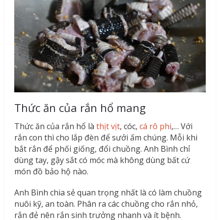
Thức ăn của rắn hổ mang
Thức ăn của rắn hổ là
thịt vịt
, cóc,
cá rô phi
,… Với
rắn con thì cho lắp đèn để sưởi ấm chúng. Mỗi khi
bắt rắn để phối giống, đổi chuồng. Anh Bình chỉ
dùng tay, gậy sắt có móc mà không dùng bất cứ
món đồ bảo hộ nào.
Anh Bình chia sẻ quan trọng nhất là có làm chuồng
nuôi kỹ, an toàn. Phân ra các chuồng cho rắn nhỏ,
rắn đẻ nên rắn sinh trưởng nhanh và ít bệnh.