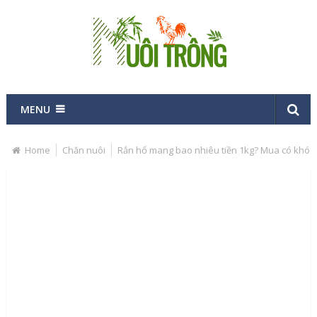
MENU
Home
Chăn nuôi
Rắn hổ mang bao nhiêu tiền 1kg? Mua có khó 