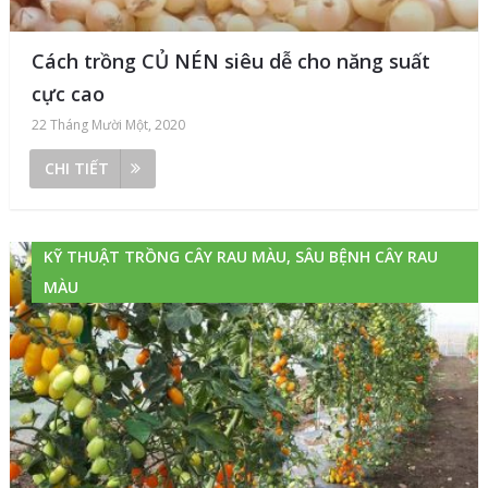
Cách trồng CỦ NÉN siêu dễ cho năng suất
cực cao
22 Tháng Mười Một, 2020
CHI TIẾT
KỸ THUẬT TRỒNG CÂY RAU MÀU, SÂU BỆNH CÂY RAU
MÀU