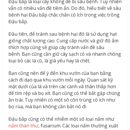
Đậu bắp là loại cây không dễ bị sâu bệnh. Tuy nhiên
vẫn có nhiều vấn đề tiềm ẩn. Do đó, hiểu biết về sâu
bệnh hại Đậu bắp chắc chắn có ích trong việc trồng
Đậu bắp.
Đầu tiên, để tránh sau bệnh hại đó là sử dụng hạt
giống chất lượng cao. Cung cấp nước và giữ độ ẩm
thích hợp cũng sẽ giúp cây tránh vấn đề sâu
bệnh. Bạn cũng cần giữ cây sạch cỏ và nhanh chóng
loại bỏ các lá cũ, là già yếu hay lá chết.
Bạn cũng nên để ý đến khu vườn của bạn bằng
cách đi dạo qua khu vườn mỗi ngày. Quan sát kỹ
mặt dưới của lá và trên các cành và thân thấp hơn
để tìm rệp và bọ xít. Bạn cũng có thể bắt gặp chúng
ăn trái. Tuy nhiên có một sô côn trùng có ích như
bọ rùa, mà bạn không cần bắt nó đi
Đậu bắp cũng có thể nhiễm một số loại nấm như
nấm thán thư
, fusarium. Các loại nấm thường xuất