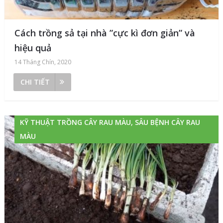
Cách trồng sả tại nhà ”cực kì đơn giản” và
hiệu quả
14 Tháng Chín, 2020
CHI TIẾT
KỸ THUẬT TRỒNG CÂY RAU MÀU, SÂU BỆNH CÂY RAU
MÀU