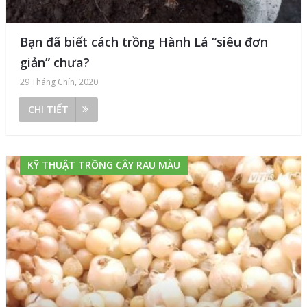
Bạn đã biết cách trồng Hành Lá “siêu đơn
giản” chưa?
29 Tháng Chín, 2020
CHI TIẾT
KỸ THUẬT TRỒNG CÂY RAU MÀU