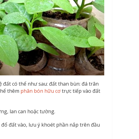
ệ đất có thể như sau: đất than bùn: đá trân
ó thể thêm
phân bón hữu cơ
trực tiếp vào đất
ứng, lan can hoặc tường.
i đổ đất vào, lưu ý khoét phần nắp trên đầu