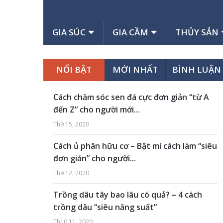
GIA SÚC
GIA CẦM
THỦY SẢN
NỔI BẬT
MỚI NHẤT
BÌNH LUẬN
Cách chăm sóc sen đá cực đơn giản “từ A
đến Z” cho người mới...
Th9 15, 2020
Cách ủ phân hữu cơ – Bật mí cách làm “siêu
đơn giản” cho người...
Th9 12, 2020
Trồng dâu tây bao lâu có quả? – 4 cách
trồng dâu “siêu năng suất”
Th10 11, 2020