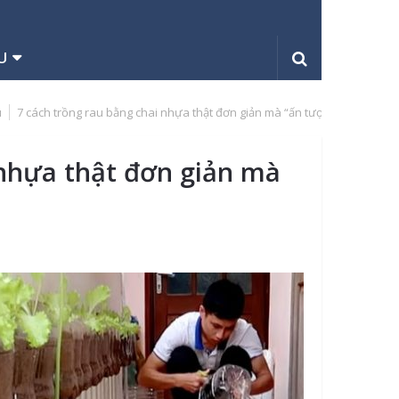
U
u
7 cách trồng rau bằng chai nhựa thật đơn giản mà “ấn tượng”
 nhựa thật đơn giản mà