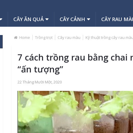
CÂY ĂN QUẢ
CÂY CẢNH
CÂY RAU MÀ
Home
Trồng trọt
Cây rau màu
Kỹ thuật trồng cây rau mà
7 cách trồng rau bằng chai
“ấn tượng”
22 Tháng Mười Một, 2020