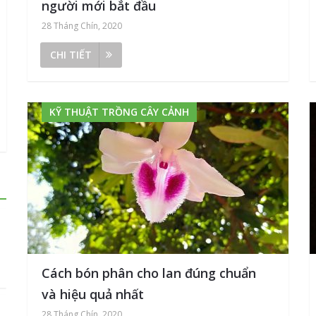
người mới bắt đầu
28 Tháng Chín, 2020
CHI TIẾT
KỸ THUẬT TRỒNG CÂY CẢNH
Cách bón phân cho lan đúng chuẩn
và hiệu quả nhất
28 Tháng Chín, 2020