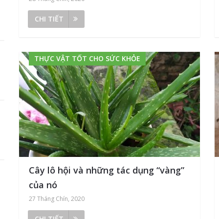
CHI TIẾT
THỰC VẬT TỐT CHO SỨC KHỎE
Cây lô hội và những tác dụng “vàng”
của nó
27 Tháng Chín, 2020
CHI TIẾT