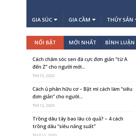
GIA SÚC
GIA CẦM
THỦY SẢN
NỔI BẬT
MỚI NHẤT
BÌNH LUẬN
Cách chăm sóc sen đá cực đơn giản “từ A
đến Z” cho người mới...
Th9 15, 2020
Cách ủ phân hữu cơ – Bật mí cách làm “siêu
đơn giản” cho người...
Th9 12, 2020
Trồng dâu tây bao lâu có quả? – 4 cách
trồng dâu “siêu năng suất”
Th10 11, 2020