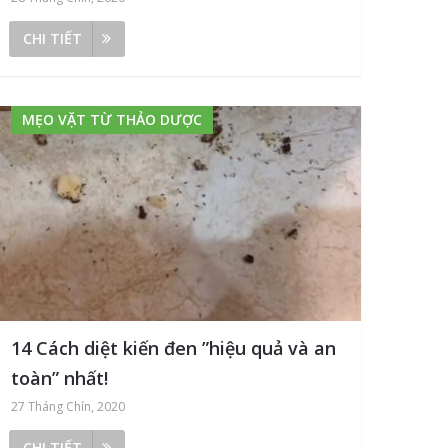
CHI TIẾT
MẸO VẶT TỪ THẢO DƯỢC
14 Cách diệt kiến đen ”hiệu quả và an
toàn” nhất!
27 Tháng Chín, 2020
CHI TIẾT