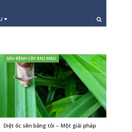
U
SÂU BỆNH CÂY RAU MÀU
Diệt ốc sên bằng tỏi – Một giải pháp