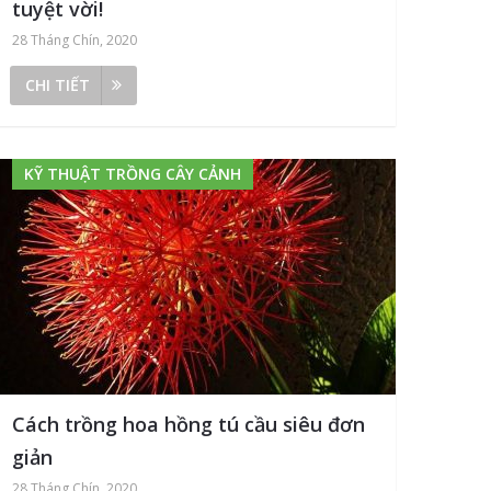
tuyệt vời!
28 Tháng Chín, 2020
CHI TIẾT
KỸ THUẬT TRỒNG CÂY CẢNH
Cách trồng hoa hồng tú cầu siêu đơn
giản
28 Tháng Chín, 2020