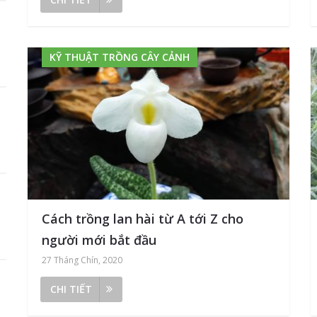
KỸ THUẬT TRỒNG CÂY CẢNH
Cách trồng lan hài từ A tới Z cho
người mới bắt đầu
27 Tháng Chín, 2020
CHI TIẾT