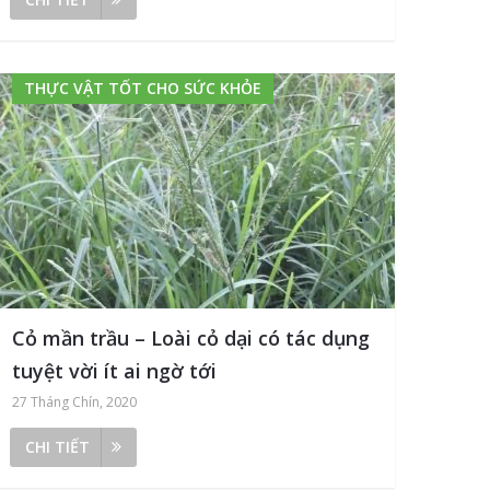
THỰC VẬT TỐT CHO SỨC KHỎE
Cỏ mần trầu – Loài cỏ dại có tác dụng
tuyệt vời ít ai ngờ tới
27 Tháng Chín, 2020
CHI TIẾT