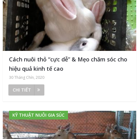
Cách nuôi thỏ “cực dễ” & Mẹo chăm sóc cho
hiệu quả kinh tế cao
30 Tháng Chín, 2020
CHI TIẾT
KỸ THUẬT NUÔI GIA SÚC