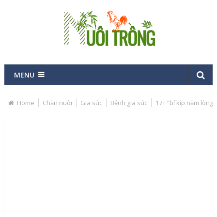
MENU
Home
Chăn nuôi
Gia súc
Bệnh gia súc
17+ “bí kíp nằm lòng”