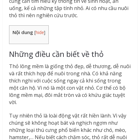
cũng cần tìm hiểu kỹ thông tin về sinh hoạt, ăn
uống, kể cả những tập tính nhỏ. Ai có nhu cầu nuôi
thỏ thì nên nghiên cứu trước.
Nội dung
[
hide
]
Những điều cần biết về thỏ
Thỏ lông mềm là giống thỏ đẹp, dễ thương, dễ nuôi
và rất thích hợp để nuôi trong nhà. Có khả năng
thích nghi với cuộc sống ngay cả khi sống trong
một căn hộ. Vì nó là một con vật nhỏ. Cơ thể có bộ
lông mềm mại, đôi mắt tròn và có khứu giác tuyệt
vời.
Tuy nhiên thỏ là loài động vật rất hiền lành. Vì vậy
chúng sẽ không hoạt bát và nghịch ngợm như
những loại thú cưng phổ biến khác như chó, mèo,
hamster,… Nếu biết cách chăm sóc, thỏ rất dễ nuôi