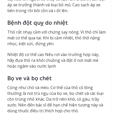
áp xe trưởng thành và loại bỏ mủ. Cạo sạch áp xe
bên trong rồi bôi cồn và i-ốt lên.
Bệnh đột quỵ do nhiệt
Thỏ rất nhạy cảm với chứng say nóng. Vì thỏ chỉ làm
mát cơ thể qua tai. Khi bị cảm nhiệt, thỏ thở nặng
nhọc, kiệt sức, đứng yên.
Nhiệt độ cơ thể cao Nếu rơi vào trường hợp này,
hãy đưa thỏ ra khỏi chuồng và đặt ở nơi mát mẻ
hoặc ngâm vào nước lạnh
Bọ ve và bọ chét
Cũng như chó và mèo. Cơ thể của thỏ có lông
thường là nơi trú ngụ của bọ ve, bọ chét và các loại
côn trùng nhỏ khác. Da trở nên khô, có gàu, trầy
xước. Nên đến bác sĩ để hạn chế hiện tượng này và
dùng thuốc điều trị thích hợp cho thỏ.