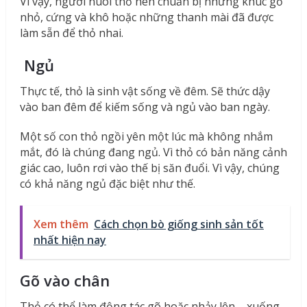
Vì vậy, người nuôi thỏ nên chuẩn bị những khúc gỗ
nhỏ, cứng và khô hoặc những thanh mài đã được
làm sẵn để thỏ nhai.
Ngủ
Thực tế, thỏ là sinh vật sống về đêm. Sẽ thức dậy
vào ban đêm để kiếm sống và ngủ vào ban ngày.
Một số con thỏ ngồi yên một lúc mà không nhắm
mắt, đó là chúng đang ngủ. Vì thỏ có bản năng cảnh
giác cao, luôn rơi vào thế bị săn đuổi. Vì vậy, chúng
có khả năng ngủ đặc biệt như thế.
Xem thêm
Cách chọn bò giống sinh sản tốt
nhất hiện nay
Gõ vào chân
Thỏ có thể làm động tác gõ hoặc nhảy lên – xuống