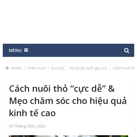
MENU
Home
Chăn nuôi
Gia súc
Kỹ thuật nuôi gia súc
Cách nuôi th
Cách nuôi thỏ “cực dễ” &
Mẹo chăm sóc cho hiệu quả
kinh tế cao
30 Tháng Chín, 2020