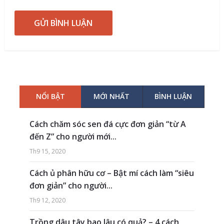
NỔI BẬT
MỚI NHẤT
BÌNH LUẬN
Cách chăm sóc sen đá cực đơn giản “từ A
đến Z” cho người mới...
Th9 15, 2020
Cách ủ phân hữu cơ – Bật mí cách làm “siêu
đơn giản” cho người...
Th9 12, 2020
Trồng dâu tây bao lâu có quả? – 4 cách