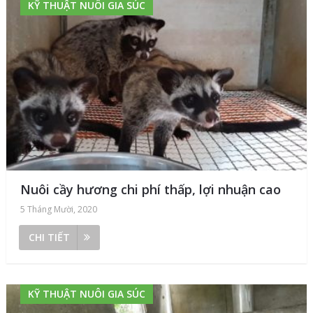
KỸ THUẬT NUÔI GIA SÚC
Nuôi cầy hương chi phí thấp, lợi nhuận cao
5 Tháng Mười, 2020
CHI TIẾT
KỸ THUẬT NUÔI GIA SÚC