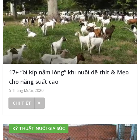
17+ “bí kíp nằm lòng” khi nuôi dê thịt & Mẹo
cho năng suất cao
5 Tháng Mười, 2020
CHI TIẾT
KỸ THUẬT NUÔI GIA SÚC