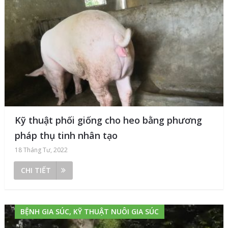
Kỹ thuật phối giống cho heo bằng phương
pháp thụ tinh nhân tạo
18 Tháng Tư, 2022
CHI TIẾT
BỆNH GIA SÚC, KỸ THUẬT NUÔI GIA SÚC