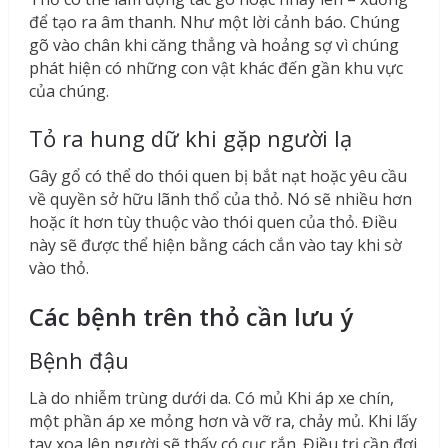
để tạo ra âm thanh. Như một lời cảnh báo. Chúng
gõ vào chân khi căng thẳng và hoảng sợ vì chúng
phát hiện có những con vật khác đến gần khu vực
của chúng.
Tỏ ra hung dữ khi gặp người lạ
Gây gổ có thể do thói quen bị bắt nạt hoặc yêu cầu
về quyền sở hữu lãnh thổ của thỏ. Nó sẽ nhiều hơn
hoặc ít hơn tùy thuộc vào thói quen của thỏ. Điều
này sẽ được thể hiện bằng cách cắn vào tay khi sờ
vào thỏ.
Các bệnh trên thỏ cần lưu ý
Bệnh đậu
Là do nhiễm trùng dưới da. Có mủ Khi áp xe chín,
một phần áp xe mỏng hơn và vỡ ra, chảy mủ. Khi lấy
tay xoa lên người sẽ thấy có cục rắn. Điều trị cần đợi