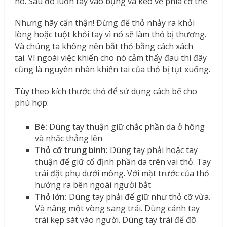
nó. Sau đó luồn tay vào bụng và kéo về phía cơ thể.
Nhưng hãy cẩn thận! Đừng để thỏ nhảy ra khỏi
lòng hoặc tuột khỏi tay vì nó sẽ làm thỏ bị thương.
Và chúng ta không nên bắt thỏ bằng cách xách
tai. Vì ngoài việc khiến cho nó cảm thấy đau thì đây
cũng là nguyên nhân khiến tai của thỏ bị tụt xuống.
Tùy theo kích thước thỏ để sử dụng cách bế cho
phù hợp:
Bé:
Dùng tay thuận giữ chắc phần da ở hông
và nhấc thẳng lên
Thỏ cỡ trung bình:
Dùng tay phải hoặc tay
thuận để giữ cố định phần da trên vai thỏ. Tay
trái đặt phụ dưới mông. Với mặt trước của thỏ
hướng ra bên ngoài người bắt
Thỏ lớn:
Dùng tay phải để giữ như thỏ cỡ vừa.
Và nâng một vòng sang trái. Dùng cánh tay
trái kẹp sát vào người. Dùng tay trái để đỡ