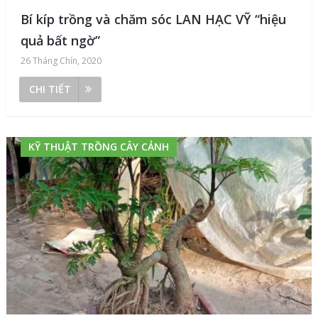
Bí kíp trồng và chăm sóc LAN HẠC VỸ “hiệu
quả bất ngờ”
26 Tháng Chín, 2020
CHI TIẾT
KỸ THUẬT TRỒNG CÂY CẢNH