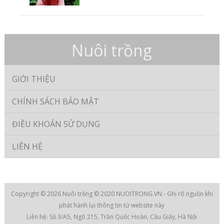
Nuôi trồng
GIỚI THIỆU
CHÍNH SÁCH BẢO MẬT
ĐIỀU KHOẢN SỬ DỤNG
LIÊN HỆ
Copyright © 2026
Nuôi trồng
© 2020 NUOITRONG.VN - Ghi rõ nguồn khi
phát hành lại thông tin từ website này
Liên hệ: Số 3/A5, Ngõ 215, Trần Quốc Hoàn, Cầu Giấy, Hà Nội