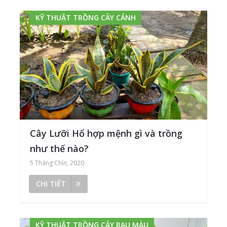
KỸ THUẬT TRỒNG CÂY CẢNH
Cây Lưỡi Hổ hợp mệnh gì và trồng
như thế nào?
5 Tháng Chín, 2020
CHI TIẾT
KỸ THUẬT TRỒNG CÂY RAU MÀU