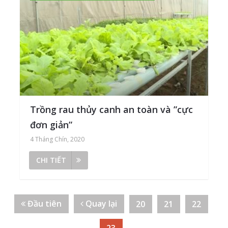
Trồng rau thủy canh an toàn và ”cực
đơn giản”
4 Tháng Chín, 2020
CHI TIẾT
Đầu tiên
Quay lại
20
21
22