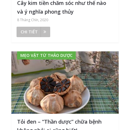
Cây kim tiền chăm sóc như thế nào
và ý nghĩa phong thủy
8 Tháng Chín, 2020
CHI TIẾT
MẸO VẶT TỪ THẢO DƯỢC
Tỏi đen – “Thần dược” chữa bệnh