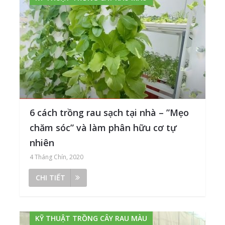
6 cách trồng rau sạch tại nhà – ”Mẹo
chăm sóc” và làm phân hữu cơ tự
nhiên
4 Tháng Chín, 2020
CHI TIẾT
KỸ THUẬT TRỒNG CÂY RAU MÀU