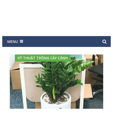
MENU
KỸ THUẬT TRỒNG CÂY CẢNH