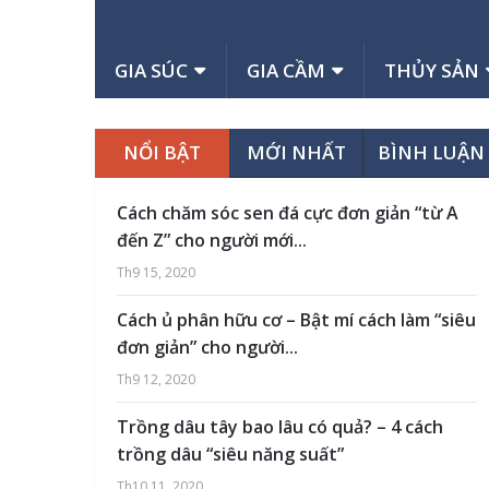
GIA SÚC
GIA CẦM
THỦY SẢN
NỔI BẬT
MỚI NHẤT
BÌNH LUẬN
Cách chăm sóc sen đá cực đơn giản “từ A
đến Z” cho người mới...
Th9 15, 2020
Cách ủ phân hữu cơ – Bật mí cách làm “siêu
đơn giản” cho người...
Th9 12, 2020
Trồng dâu tây bao lâu có quả? – 4 cách
trồng dâu “siêu năng suất”
Th10 11, 2020