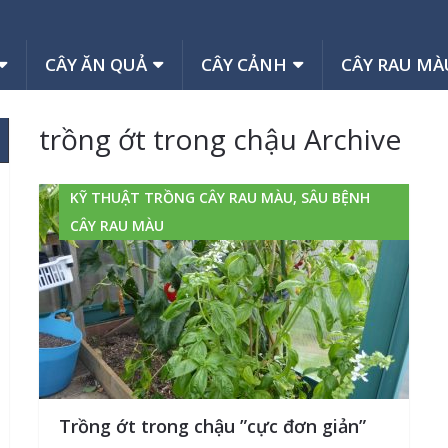
CÂY ĂN QUẢ
CÂY CẢNH
CÂY RAU MÀ
trồng ớt trong chậu Archive
KỸ THUẬT TRỒNG CÂY RAU MÀU, SÂU BỆNH
CÂY RAU MÀU
Trồng ớt trong chậu ”cực đơn giản”